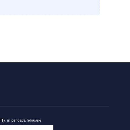
TT)
, în perioada februarie
27 din Fondul Social