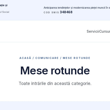
ție și
Anticiparea tendințelor și modernizarea pieței muncii în 
348468
l Social
COD SMIS
Servicii
Cursur
ACASĂ
/
COMUNICARE
/ MESE ROTUNDE
Mese rotunde
Toate intrările din această categorie.