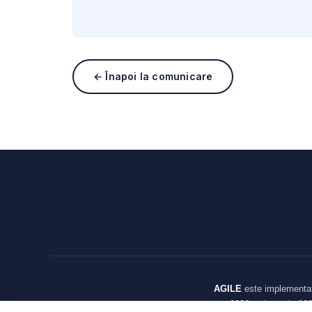
← Înapoi la comunicare
AGILE
este implementa
2026 — ianuarie 202