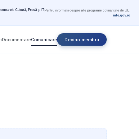
sectoarele Cultură, Presă și IT
Pentru informații despre alte programe cofinanțate de UE:
mfe.gov.ro
i
Documentare
Comunicare
Devino membru