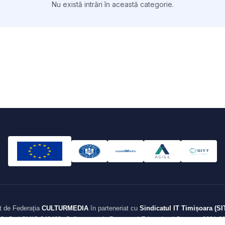
Nu există intrări în această categorie.
t de Federația
CULTURMEDIA
în parteneriat cu
Sindicatul IT Timișoara (SI
8. Cod SMIS 348468. Cofinanțat prin Programul Educație și Ocupare 2021-20