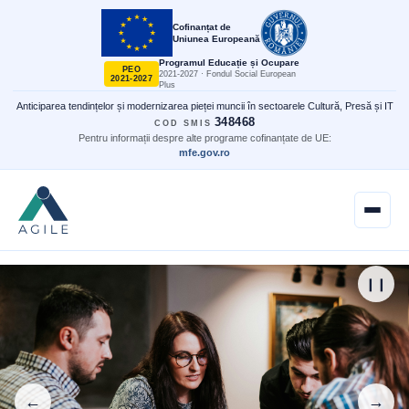
Cofinanțat de
Uniunea Europeană
Programul Educație și Ocupare
PEO
2021-2027 · Fondul Social European
2021-2027
Plus
Anticiparea tendințelor și modernizarea pieței muncii în sectoarele Cultură, Presă și IT
348468
COD SMIS
Pentru informații despre alte programe cofinanțate de UE:
mfe.gov.ro
❙❙
←
→