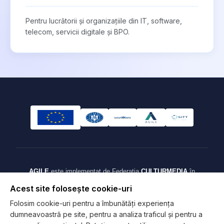
Pentru lucrătorii și organizațiile din IT, software,
telecom, servicii digitale și BPO.
AGILE
este implementat de Federația
CULTURMEDIA
în
parteneriat cu
Sindicatul IT Timișoara (SITT)
, în perioada
Acest site folosește cookie-uri
februarie 2026 — ianuarie 2028. Cod SMIS 348468. Cofinanțat
Folosim cookie-uri pentru a îmbunătăți experiența
prin Programul Educație și Ocupare 2021-2027 din Fondul Social
dumneavoastră pe site, pentru a analiza traficul și pentru a
European Plus.